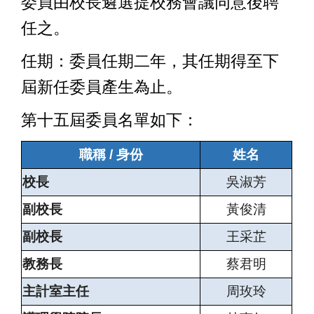
委員由校長遴選提校務會議同意後聘
任之。
任期：委員任期二年，其任期得至下
屆新任委員產生為止。
第十五屆委員名單如下：
職稱 / 身份
姓名
校長
吳淑芳
副校長
黃俊清
副校長
王采芷
教務長
蔡君明
主計室主任
周玫玲