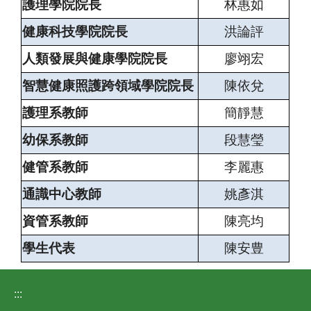
護理學院院長
林惠如
健康科技學院院長
洪論評
人類發展與健康學院院長
廖翊宏
智慧健康照護跨領域學院院長
陳依兌
護理系教師
簡靜慧
幼保系教師
段慧瑩
健管系教師
李麗惠
通識中心教師
姚彥淇
資管系教師
陳亮均
學生代表
陳安豊
:::