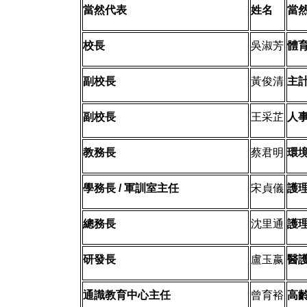
當然代表
姓名
當
校長
吳淑芳
體
副校長
黃俊清
主
副校長
王采芷
人
教務長
蔡君明
環
學務長
/
軍訓室主任
宋貞儀
護
總務長
沈里通
護
研發長
盧玉嬴
醫
通識教育中心主任
曾育裕
高