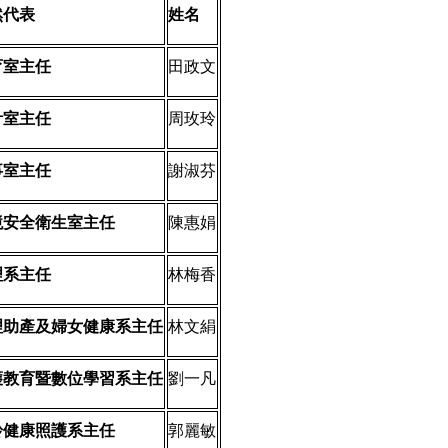
然代表
姓名
育室主任
田政文
計室主任
周玫玲
事室主任
謝淑芬
境安全衛生室主任
陳惠娟
理系主任
林梅香
理助產及婦女健康系主任
林文絹
護教育暨數位學習系主任
劉一凡
齡健康照護系主任
郭麗敏