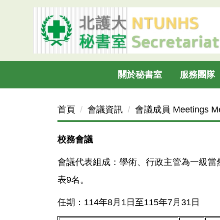
跳
到
主
要
內
容
關於秘書室
服務團隊
區
首頁
會議資訊
會議成員 Meetings Mem
校務會議
會議代表組成：學術、行政主管為一級當然
表9名。
任期：114年8月1日至115年7月31日