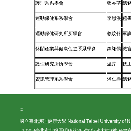
護理系系學會
張亦荃
總
運動保健系系學會
李思漫
秘
運動保健研究所所學會
賴玟伶
軍
休閒產業與健康促進系系學會
鐘翊僑
教
護理研究所所學會
温芹
技
資訊管理系系學會
潘仁爵
總
:::
國立臺北護理健康大學 National Taipei University of Nurs
112303臺北市北投區明德路365號 行政大樓3樓 秘書