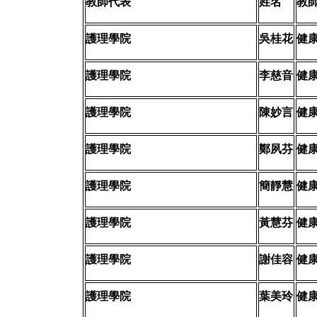
教師代表
姓名
教
護理學院
吳桂花
健
護理學院
李慈音
健
護理學院
陳妙言
健
護理學院
鄭夙芬
健
護理學院
簡靜慧
健
護理學院
黃慧芬
健
護理學院
謝佳容
健
護理學院
葉美玲
健