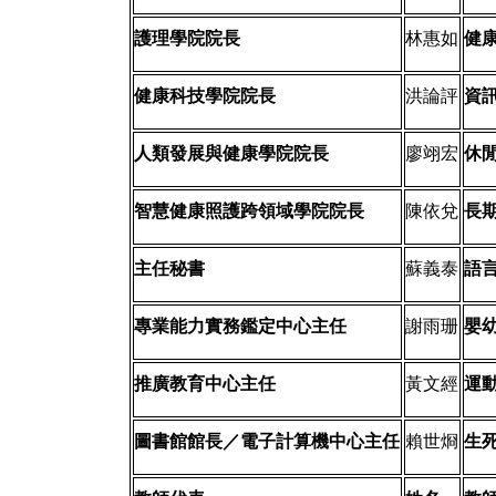
護理學院院長
林惠如
健
健康科技學院院長
洪論評
資
人類發展與健康學院院長
廖翊宏
休
智慧健康照護跨領域學院院長
陳依兌
長
主任秘書
蘇義泰
語
專業能力實務鑑定中心主任
謝雨珊
嬰
推廣教育中心主任
黃文經
運
圖書館館長／電子計算機中心主任
賴世烱
生