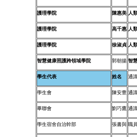
護理學院
陳惠美
人
護理學院
高千惠
人
護理學院
徐淑貞
人
智慧健康照護跨領域學院
郭朝揚
智
學生代表
姓名
通
學生會
陳安豊
通
畢聯會
劉巧鷹
通
學生宿舍自治幹部
張書與
職