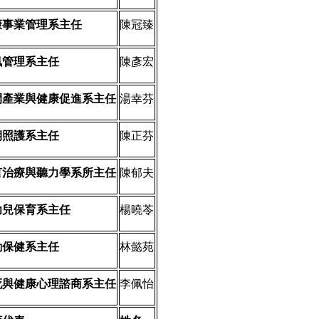
康事業管理系主任
陳冠臻
訊管理系主任
陳彥宏
閒產業與健康促進系主任
湯幸芬
期照護系主任
陳正芬
言治療與聽力學系所主任
陳郁夫
幼兒保育系主任
楊曉苓
動保健系主任
林懿苑
死與健康心理諮商系主任
李佩怡