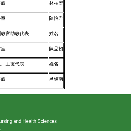
務處
林柏宏
書室
陳怡君
訓教官助教代表
姓名
官室
陳品如
工、工友代表
姓名
務處
呂鐸南
ing and Health Sciences
室