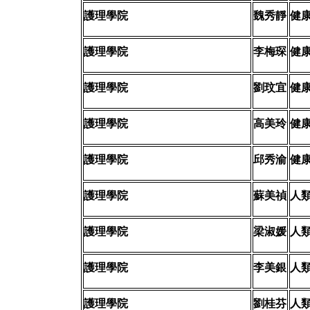
護理學院
魏秀靜
健
護理學院
李梅琛
健
護理學院
劉玟宜
健
護理學院
高美玲
健
護理學院
邱秀渝
健
護理學院
蘇美禎
人
護理學院
梁淑媛
人
護理學院
李美銀
人
護理學院
劉桂芬
人