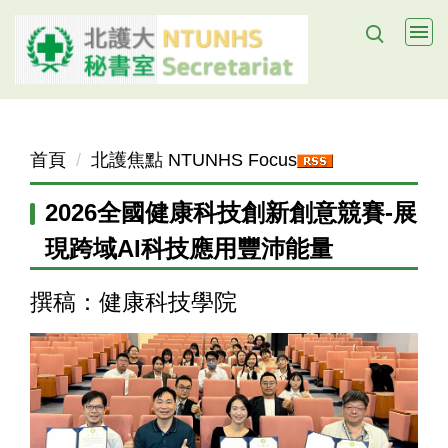
跳
到
主
要
內
容
首頁
北護焦點 NTUNHS Focus
區
2026全國健康科技創新創意競賽-展
現跨域AI科技應用豐沛能量
撰稿：健康科技學院