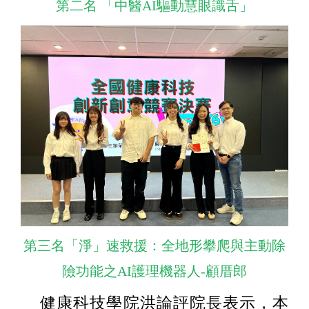
第二名 「中醫AI驅動慧眼識舌」
第三名「淨」速救援：全地形攀爬與主動除
險功能之AI護理機器人-顧厝郎
健康科技學院洪論評院長表示，本