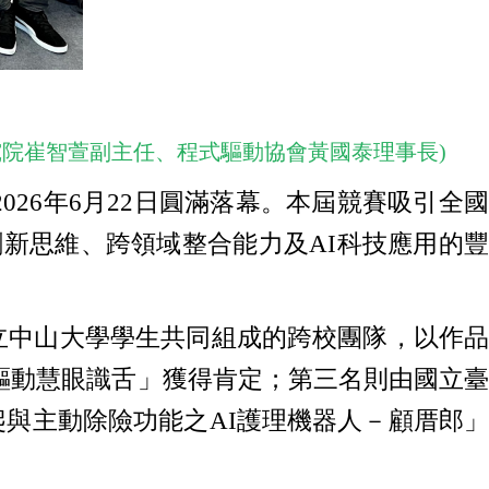
究院崔智萱副主任、程式驅動協會黃國泰理事長)
26年6月22日圓滿落幕。本屆競賽吸引全國
創新思維、跨領域整合能力及AI科技應用的豐
中山大學學生共同組成的跨校團隊，以作品
I驅動慧眼識舌」獲得肯定；第三名則由國立臺
與主動除險功能之AI護理機器人－顧厝郎」