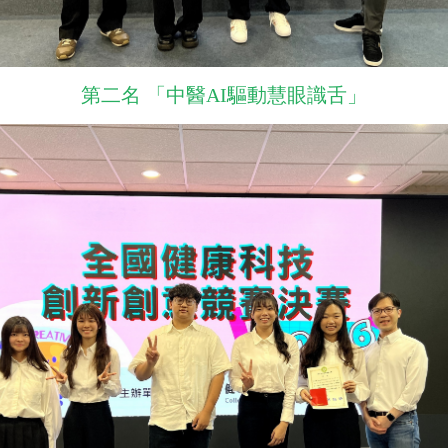
第二名 「中醫AI驅動慧眼識舌」