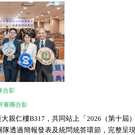
隊合影
評審團合影
仁樓B317，共同站上「2026（第十屆
湊，各團隊透過簡報發表及統問統答環節，完整呈