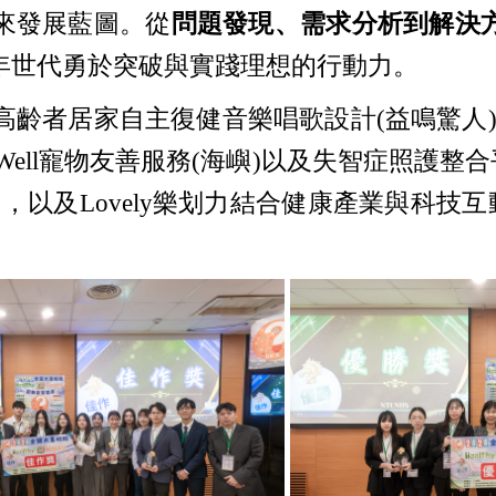
來發展藍圖。從
問題發現、需求分析到解決
年世代勇於突破與實踐理想的行動力。
居家自主復健音樂唱歌設計(益鳴驚人)；社會支
 Well寵物友善服務(海嶼)以及失智症照護整
s)，以及Lovely樂划力結合健康產業與科