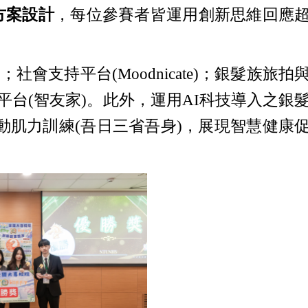
方案設計
，每位參賽者皆運用創新思維回應
持平台(Moodnicate)；銀髮族旅拍
合平台(智友家)。此外，運用AI科技導入之銀
技互動肌力訓練(吾日三省吾身)，展現智慧健康