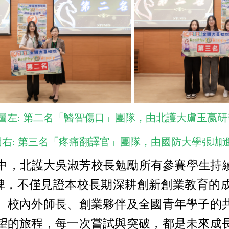
圖左: 第二名「醫智傷口」團隊，由北護大盧玉嬴
圖右: 第三名「疼痛翻譯官」團隊，由國防大學張珈
頒獎典禮中，北護大吳淑芳校長勉勵所有參賽學生持續
里程碑，不僅見證本校長期深耕創新創業教育
、校內外師長、創業夥伴及全國青年學子的
望的旅程，每一次嘗試與突破，都是未來成