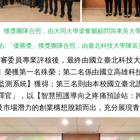
獎」獲獎團隊合照，由大同大學梁奮鵬顧問與東吳大
右:「優勝獎」獲獎團隊合照，由臺北科技大學陳富
審委員專業評核後，最終由國立臺北科技大
】榮獲第一名殊榮；第二名係由國立高雄科
監測系統】獲得；第三名則由本校國立臺北護
譯官」，以【智慧照護導向之疼痛預診站：
及市場潛力的創業構想脫穎而出，充分展現青