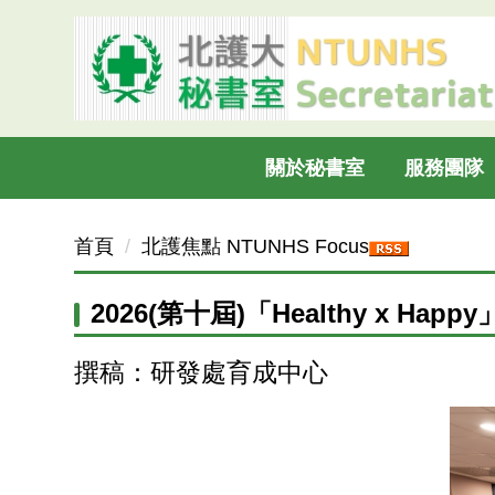
跳
到
主
要
內
容
關於秘書室
服務團隊
區
首頁
北護焦點 NTUNHS Focus
2026(第十屆)「Healthy x Ha
撰稿：研發處育成中心