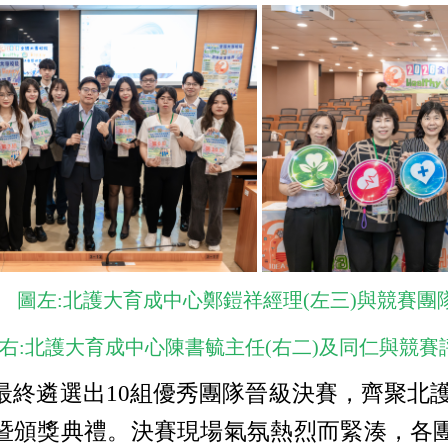
圖左:北護大育成中心鄭鎧祥經理(左三)與競賽團
右:北護大育成中心陳書毓主任(右二)及同仁與競賽
遴選出10組優秀團隊晉級決賽，齊聚北護大親
創業競賽決賽暨頒獎典禮。決賽現場氣氛熱烈而緊