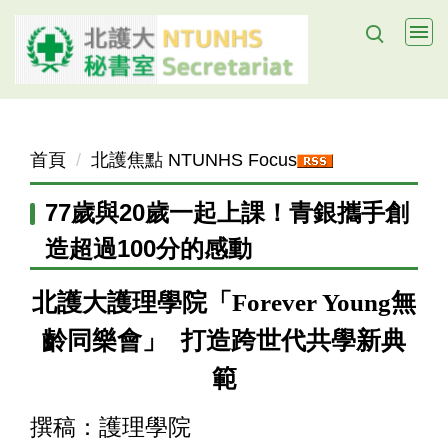
跳
到
主
要
內
容
首頁
北護焦點 NTUNHS Focus
區
77歲與20歲一起上課！青銀攜手創
造超過100分的感動
北護大護理學院「
Forever Young
無
齡同樂會」
打造跨世代共學新典
範
撰稿：護理學院