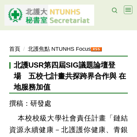
跳
到
主
要
內
容
首頁
北護焦點 NTUNHS Focus
區
北護USR第四屆SIG議題論壇登
場 五校七計畫共探跨界合作與 在
地服務加值
撰稿：研發處
本校校級大學社會責任計畫「鏈結
資源永續健康－北護護你健康、青銀