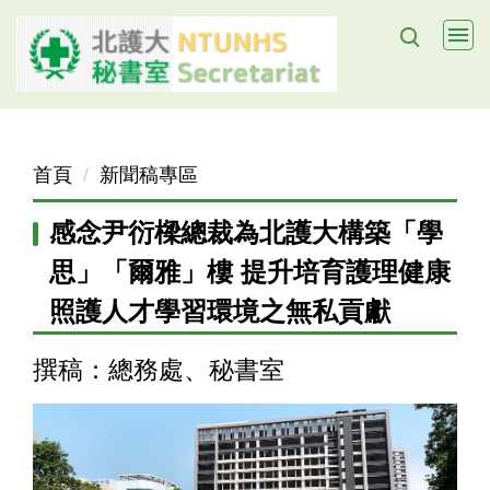
跳
到
主
要
內
容
首頁
新聞稿專區
區
感念尹衍樑總裁為北護大構築「學
思」「爾雅」樓 提升培育護理健康
照護人才學習環境之無私貢獻
撰稿：總務處、秘書室