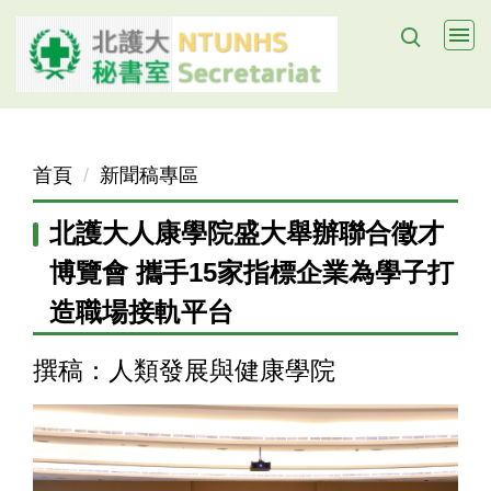
跳
到
主
要
內
容
首頁
新聞稿專區
區
北護大人康學院盛大舉辦聯合徵才
博覽會 攜手15家指標企業為學子打
造職場接軌平台
撰稿：人類發展與健康學院