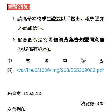
領獎須知:
：
請攜帶本校
學生證
並以手機出示獲獎通知
之email信件。
配合個資法簽署
個資蒐集告知暨同意書
(現場備有紙本)
。
中獎名單請點
閱:
/var/file/8/1008/img/963/565369003.pdf
秘書室 115.3.13
瀏覽數:
462
友善列印