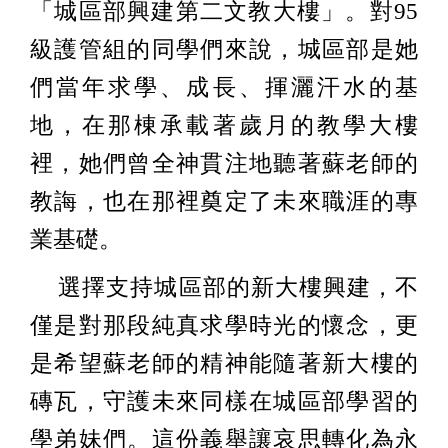
「城區部興建第二文教大樓」。對95
級護管組的同學們來說，城區部是她
們當年求學、成長、揮灑汗水的基
地，在那棟承載著歲月的教學大樓
裡，她們曾全神貫注地聽著蘇老師的
教誨，也在那裡奠定了未來職涯的專
業基礎。
選擇支持城區部的新大樓興建，不
僅是對那段純真求學時光的懷念，更
是希望蘇老師的精神能隨著新大樓的
磚瓦，守護未來同樣在城區部學習的
學弟妹們。這份義舉讓哀思轉化為永