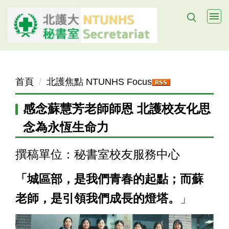
跳
到
主
要
內
容
首頁
北護焦點 NTUNHS Focus
區
感念蘇慧芳老師師恩 北護校友化思
念為永恆生命力
撰稿單位：秘書室校友服務中心
「城區部，是我們青春的起點；而蘇
老師，是引領我們成長的燈塔。
」