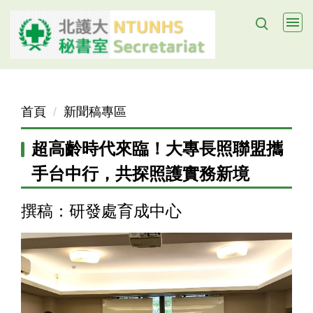
跳
到
主
要
內
容
首頁
新聞稿專區
區
超高齡時代來臨！大專長照聯盟攜
手台中行，共探照護實務新境
撰稿：研發處育成中心