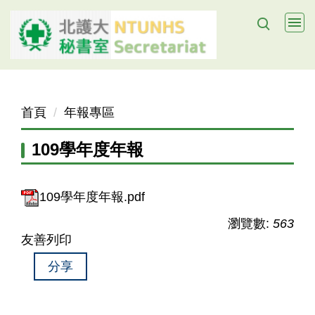
跳
到
主
要
內
容
首頁
年報專區
區
109學年度年報
109學年度年報.pdf
瀏覽數:
563
友善列印
分享