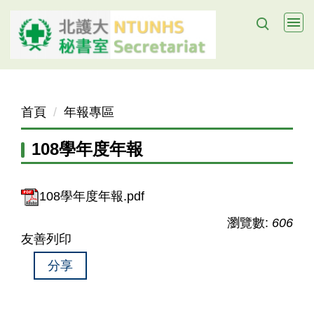
跳
到
主
要
內
容
首頁
年報專區
區
108學年度年報
108學年度年報.pdf
瀏覽數:
606
友善列印
分享