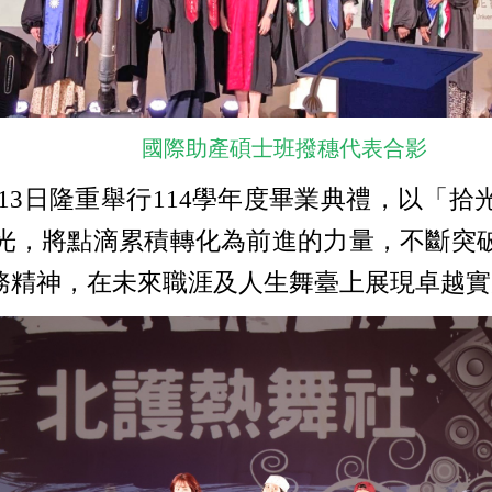
國際助產碩士班撥穗代表合影
13日隆重舉行114學年度畢業典禮，以「
光，將點滴累積轉化為前進的力量，不斷突
務精神，在未來職涯及人生舞臺上展現卓越實