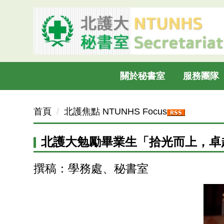
跳
到
主
要
內
容
關於秘書室
服務團隊
區
首頁
北護焦點 NTUNHS Focus
北護大勉勵畢業生「拾光而上，卓
撰稿：學務處、秘書室