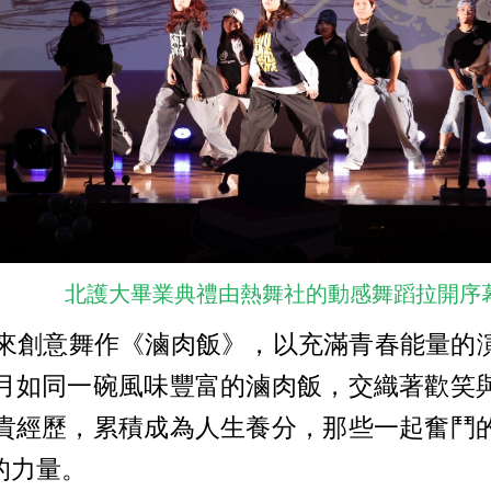
北護大畢業典禮由熱舞社的動感舞蹈拉開序
創意舞作《滷肉飯》，以充滿青春能量的
月如同一碗風味豐富的滷肉飯，交織著歡笑
貴經歷，累積成為人生養分，那些一起奮鬥
的力量。