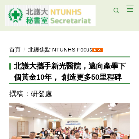
跳
到
主
要
內
容
首頁
北護焦點 NTUNHS Focus
區
北護大攜手新光醫院，邁向產學下
個黃金10年， 創造更多50里程碑
撰稿：研發處