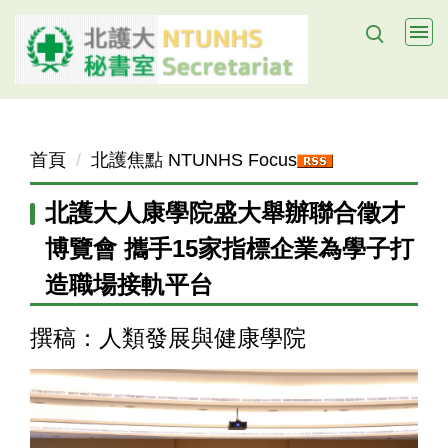
跳
到
主
要
內
容
首頁
北護焦點 NTUNHS Focus
區
北護大人康學院盛大舉辦聯合徵才
博覽會 攜手15家指標企業為學子打
造職場接軌平台
撰稿：人類發展與健康學院