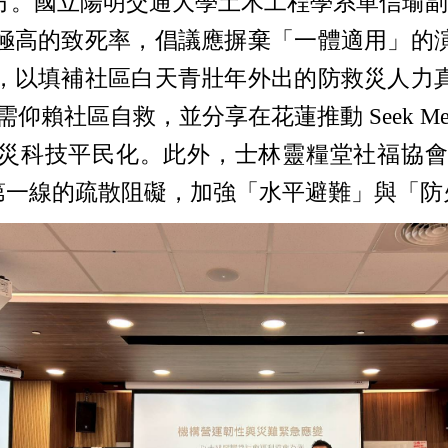
方。國立陽明交通大學土木工程學系單信瑜副
極高的致死率，倡議應摒棄「一體適用」的
，以填補社區白天青壯年外出的防救災人力
仰賴社區自救，並分享在花蓮推動 Seek Me 
統，落實防災科技平民化。此外，士林靈糧堂社
視第一線的疏散阻礙，加強「水平避難」與「