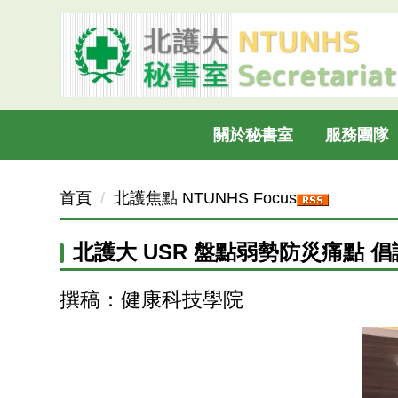
跳
到
主
要
內
容
關於秘書室
服務團隊
區
首頁
北護焦點 NTUNHS Focus
北護大 USR 盤點弱勢防災痛點 
撰稿：健康科技學院