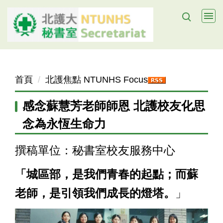
跳
到
主
要
內
容
首頁
北護焦點 NTUNHS Focus
區
感念蘇慧芳老師師恩 北護校友化思
念為永恆生命力
撰稿單位：秘書室校友服務中心
「城區部，是我們青春的起點；而蘇
老師，是引領我們成長的燈塔。
」