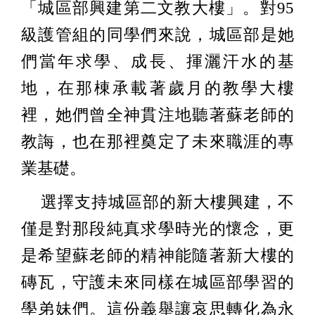
「城區部興建第二文教大樓」。對95
級護管組的同學們來說，城區部是她
們當年求學、成長、揮灑汗水的基
地，在那棟承載著歲月的教學大樓
裡，她們曾全神貫注地聽著蘇老師的
教誨，也在那裡奠定了未來職涯的專
業基礎。
選擇支持城區部的新大樓興建，不
僅是對那段純真求學時光的懷念，更
是希望蘇老師的精神能隨著新大樓的
磚瓦，守護未來同樣在城區部學習的
學弟妹們。這份義舉讓哀思轉化為永