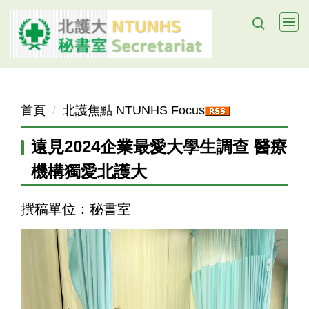
跳
到
主
要
內
容
首頁
北護焦點 NTUNHS Focus
區
遠見2024企業最愛大學生調查 醫療
機構獨愛北護大
撰稿單位：秘書室