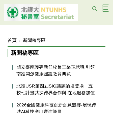
跳
到
主
要
內
容
首頁
新聞稿專區
區
新聞稿專區
國立臺南護專新任校長王采芷就職 引領
南護開創健康照護教育典範
北護USR第四屆SIG議題論壇登場 五
校七計畫共探跨界合作與 在地服務加值
2026全國健康科技創新創意競賽-展現跨
域AI科技應用豐沛能量