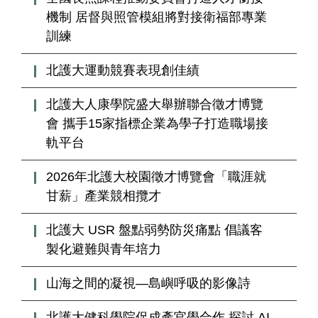
機制 居督與照管模組將對接衛福部專業
訓練
北護大運動競賽表現創佳績
北護大人康學院盛大舉辦聯合徵才博覽
會 攜手15家指標企業為學子打造職場接
軌平台
2026年北護大校園徵才博覽會「職涯就
甘薪」產業競相攬才
北護大 USR 盤點弱勢防災痛點 倡議客
製化避難與青年培力
山海之間的凝視—島嶼呼吸的影像詩
北護大健科學院促成產官學合作 探討 AI